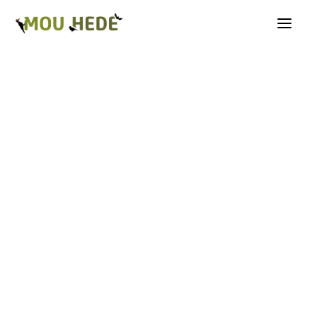
Os på Mou Hede
Kategorioversigt
Andre insekter
Biller
Fugle
Græshopper
Guldsmede
Kakerlakker
Krybdyr og padder
Natsommerfugle A-G
Natsommerfugle H-Å
Netvinger
Næbmunde
Pattedyr
Planter
Sommerfugle
Spindlere
Svampe, mosser og laver
Tovinger
Årevinger