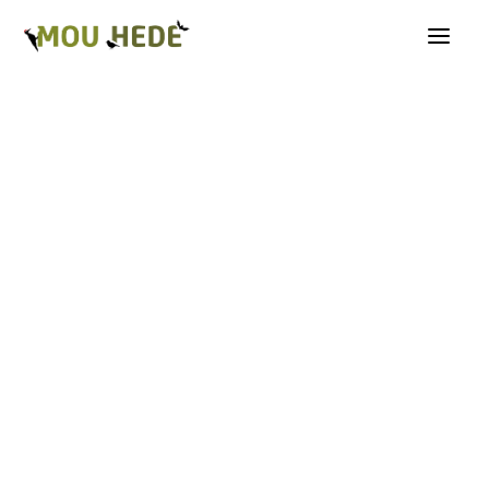
Os på Mou Hede
Kategorioversigt
Andre insekter
Biller
Fugle
Græshopper
Guldsmede
Kakerlakker
Krybdyr og padder
Natsommerfugle A-G
Natsommerfugle H-Å
Netvinger
Næbmunde
Pattedyr
Planter
Sommerfugle
Spindlere
Svampe, mosser og laver
Tovinger
Årevinger