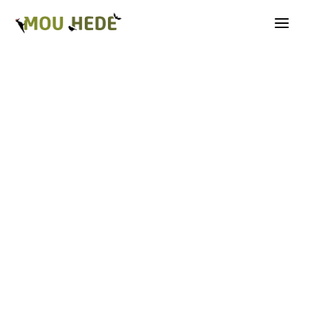
Os på Mou Hede
Kategorioversigt
Andre insekter
Biller
Fugle
Græshopper
Guldsmede
Kakerlakker
Krybdyr og padder
Natsommerfugle A-G
Natsommerfugle H-Å
Netvinger
Næbmunde
Pattedyr
Planter
Sommerfugle
Spindlere
Svampe, mosser og laver
Tovinger
Årevinger