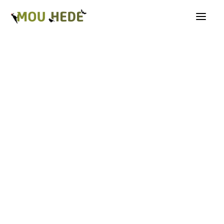
Os på Mou Hede
Kategorioversigt
Andre insekter
Biller
Fugle
Græshopper
Guldsmede
Kakerlakker
Krybdyr og padder
Natsommerfugle A-G
Natsommerfugle H-Å
Netvinger
Næbmunde
Pattedyr
Planter
Sommerfugle
Spindlere
Svampe, mosser og laver
Tovinger
Årevinger