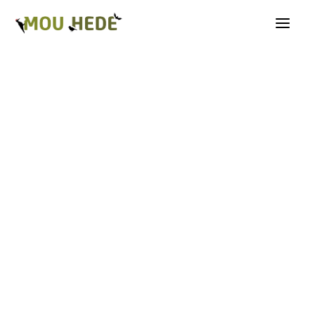
Os på Mou Hede
Kategorioversigt
Andre insekter
Biller
Fugle
Græshopper
Guldsmede
Kakerlakker
Krybdyr og padder
Natsommerfugle A-G
Natsommerfugle H-Å
Netvinger
Næbmunde
Pattedyr
Planter
Sommerfugle
Spindlere
Svampe, mosser og laver
Tovinger
Årevinger