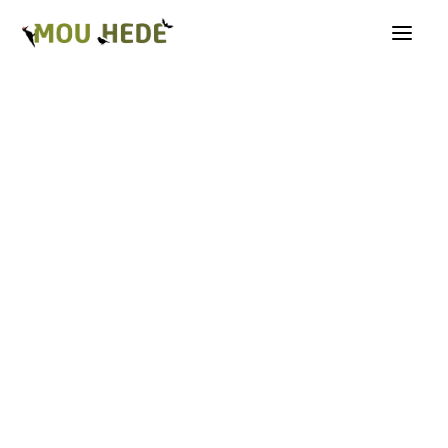
Os på Mou Hede
Kategorioversigt
Andre insekter
Biller
Fugle
Græshopper
Guldsmede
Kakerlakker
Krybdyr og padder
Natsommerfugle A-G
Natsommerfugle H-Å
Netvinger
Næbmunde
Pattedyr
Planter
Sommerfugle
Spindlere
Svampe, mosser og laver
Tovinger
Årevinger