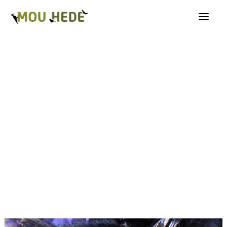
Os på Mou Hede
Kategorioversigt
Andre insekter
Biller
Fugle
Græshopper
Guldsmede
Kakerlakker
Krybdyr og padder
Natsommerfugle A-G
Natsommerfugle H-Å
Netvinger
Næbmunde
Pattedyr
Planter
Sommerfugle
Spindlere
Svampe, mosser og laver
Tovinger
Årevinger