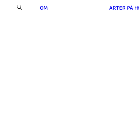
OM
ARTER PÅ 
Os på Mou Hede