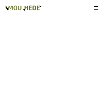
Os på Mou Hede
Kategorioversigt
Andre insekter
Biller
Fugle
Græshopper
Guldsmede
Kakerlakker
Krybdyr og padder
Natsommerfugle A-G
Natsommerfugle H-Å
Netvinger
Næbmunde
Pattedyr
Planter
Sommerfugle
Spindlere
Svampe, mosser og laver
Tovinger
Årevinger