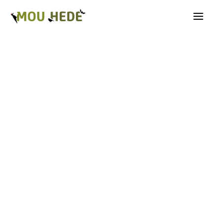
Os på Mou Hede
Kategorioversigt
Andre insekter
Biller
Fugle
Græshopper
Guldsmede
Kakerlakker
Krybdyr og padder
Natsommerfugle A-G
Natsommerfugle H-Å
Netvinger
Næbmunde
Pattedyr
Planter
Sommerfugle
Spindlere
Svampe, mosser og laver
Tovinger
Årevinger