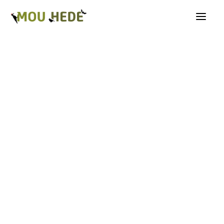
Os på Mou Hede
Kategorioversigt
Andre insekter
Biller
Fugle
Græshopper
Guldsmede
Kakerlakker
Krybdyr og padder
Natsommerfugle A-G
Natsommerfugle H-Å
Netvinger
Næbmunde
Pattedyr
Planter
Sommerfugle
Spindlere
Svampe, mosser og laver
Tovinger
Årevinger