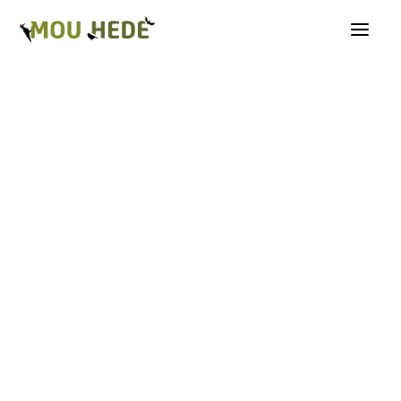
Os på Mou Hede
Kategorioversigt
Andre insekter
Biller
Fugle
Græshopper
Guldsmede
Kakerlakker
Krybdyr og padder
Natsommerfugle A-G
Natsommerfugle H-Å
Netvinger
Næbmunde
Pattedyr
Planter
Sommerfugle
Spindlere
Svampe, mosser og laver
Tovinger
Årevinger