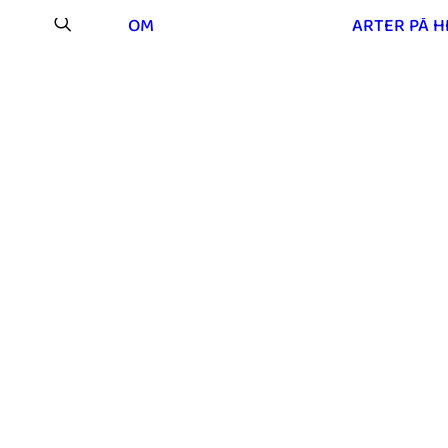
OM
ARTER PÅ 
Os på Mou Hede