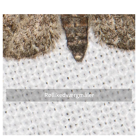
Røllikedværgmåler