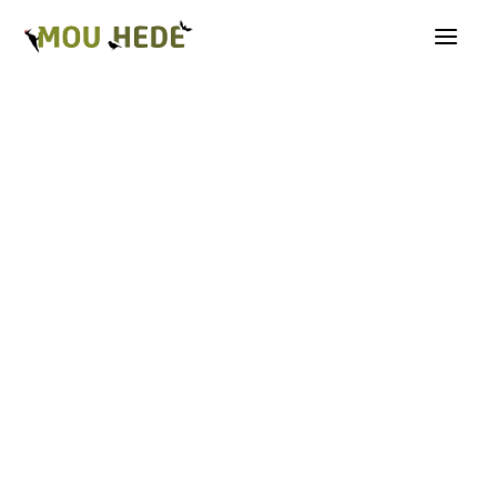
Os på Mou Hede
Kategorioversigt
Andre insekter
Biller
Fugle
Græshopper
Guldsmede
Kakerlakker
Krybdyr og padder
Natsommerfugle A-G
Natsommerfugle H-Å
Netvinger
Næbmunde
Pattedyr
Planter
Sommerfugle
Spindlere
Svampe, mosser og laver
Tovinger
Årevinger