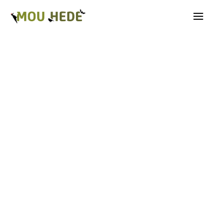
Os på Mou Hede
Kategorioversigt
Andre insekter
Biller
Fugle
Græshopper
Guldsmede
Kakerlakker
Krybdyr og padder
Natsommerfugle A-G
Natsommerfugle H-Å
Netvinger
Næbmunde
Pattedyr
Planter
Sommerfugle
Spindlere
Svampe, mosser og laver
Tovinger
Årevinger