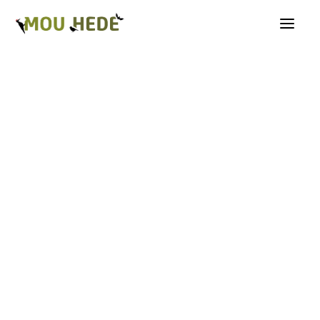
Os på Mou Hede
Kategorioversigt
Andre insekter
Biller
Fugle
Græshopper
Guldsmede
Kakerlakker
Krybdyr og padder
Natsommerfugle A-G
Natsommerfugle H-Å
Netvinger
Næbmunde
Pattedyr
Planter
Sommerfugle
Spindlere
Svampe, mosser og laver
Tovinger
Årevinger