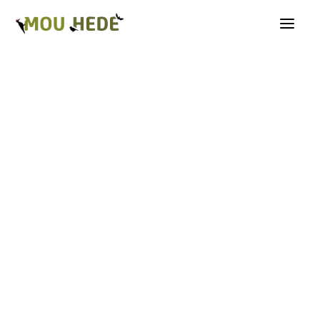
Os på Mou Hede
Kategorioversigt
Andre insekter
Biller
Fugle
Græshopper
Guldsmede
Kakerlakker
Krybdyr og padder
Natsommerfugle A-G
Natsommerfugle H-Å
Netvinger
Næbmunde
Pattedyr
Planter
Sommerfugle
Spindlere
Svampe, mosser og laver
Tovinger
Årevinger