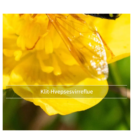
Klit-Hvepsesvirreflue