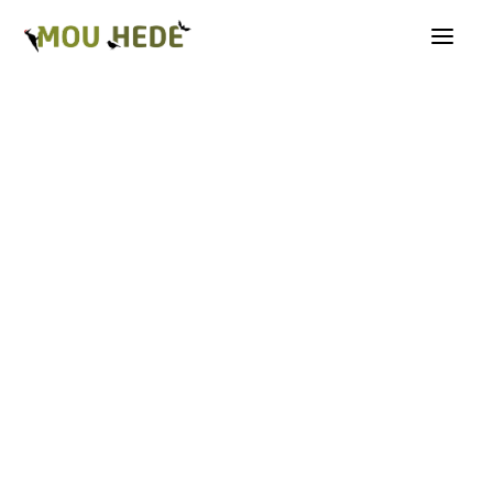
Os på Mou Hede
Kategorioversigt
Andre insekter
Biller
Fugle
Græshopper
Guldsmede
Kakerlakker
Krybdyr og padder
Natsommerfugle A-G
Natsommerfugle H-Å
Netvinger
Næbmunde
Pattedyr
Planter
Sommerfugle
Spindlere
Svampe, mosser og laver
Tovinger
Årevinger