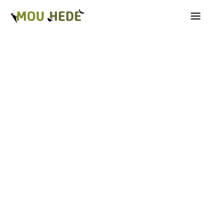
Os på Mou Hede
Kategorioversigt
Andre insekter
Biller
Fugle
Græshopper
Guldsmede
Kakerlakker
Krybdyr og padder
Natsommerfugle A-G
Natsommerfugle H-Å
Netvinger
Næbmunde
Pattedyr
Planter
Sommerfugle
Spindlere
Svampe, mosser og laver
Tovinger
Årevinger