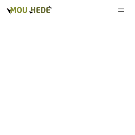
Os på Mou Hede
Kategorioversigt
Andre insekter
Biller
Fugle
Græshopper
Guldsmede
Kakerlakker
Krybdyr og padder
Natsommerfugle A-G
Natsommerfugle H-Å
Netvinger
Næbmunde
Pattedyr
Planter
Sommerfugle
Spindlere
Svampe, mosser og laver
Tovinger
Årevinger