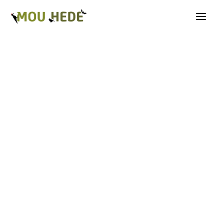
Os på Mou Hede
Kategorioversigt
Andre insekter
Biller
Fugle
Græshopper
Guldsmede
Kakerlakker
Krybdyr og padder
Natsommerfugle A-G
Natsommerfugle H-Å
Netvinger
Næbmunde
Pattedyr
Planter
Sommerfugle
Spindlere
Svampe, mosser og laver
Tovinger
Årevinger