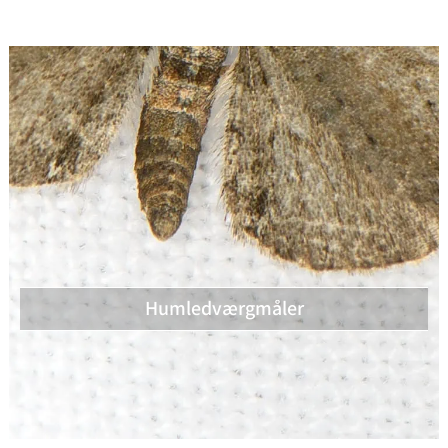
Humledværgmåler