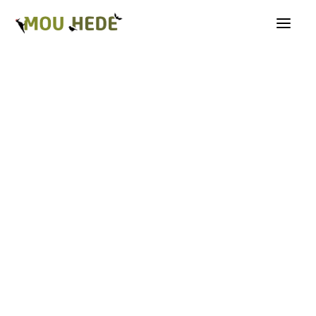
Os på Mou Hede
Kategorioversigt
Andre insekter
Biller
Fugle
Græshopper
Guldsmede
Kakerlakker
Krybdyr og padder
Natsommerfugle A-G
Natsommerfugle H-Å
Netvinger
Næbmunde
Pattedyr
Planter
Sommerfugle
Spindlere
Svampe, mosser og laver
Tovinger
Årevinger