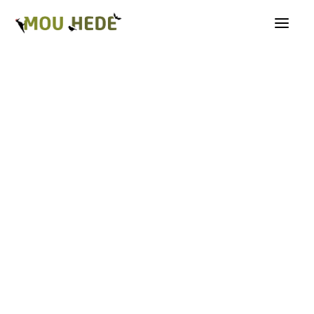
Os på Mou Hede
Kategorioversigt
Andre insekter
Biller
Fugle
Græshopper
Guldsmede
Kakerlakker
Krybdyr og padder
Natsommerfugle A-G
Natsommerfugle H-Å
Netvinger
Næbmunde
Pattedyr
Planter
Sommerfugle
Spindlere
Svampe, mosser og laver
Tovinger
Årevinger