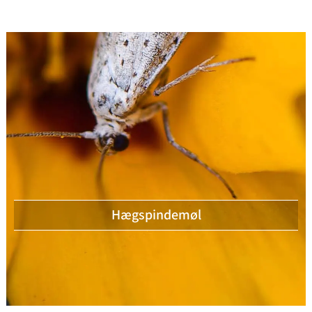
Hægspindemøl