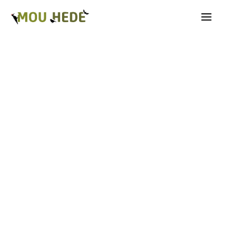
Os på Mou Hede
Kategorioversigt
Andre insekter
Biller
Fugle
Græshopper
Guldsmede
Kakerlakker
Krybdyr og padder
Natsommerfugle A-G
Natsommerfugle H-Å
Netvinger
Næbmunde
Pattedyr
Planter
Sommerfugle
Spindlere
Svampe, mosser og laver
Tovinger
Årevinger