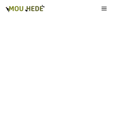
Os på Mou Hede
Kategorioversigt
Andre insekter
Biller
Fugle
Græshopper
Guldsmede
Kakerlakker
Krybdyr og padder
Natsommerfugle A-G
Natsommerfugle H-Å
Netvinger
Næbmunde
Pattedyr
Planter
Sommerfugle
Spindlere
Svampe, mosser og laver
Tovinger
Årevinger