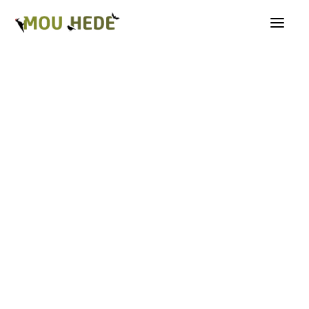
Os på Mou Hede
Kategorioversigt
Andre insekter
Biller
Fugle
Græshopper
Guldsmede
Kakerlakker
Krybdyr og padder
Natsommerfugle A-G
Natsommerfugle H-Å
Netvinger
Næbmunde
Pattedyr
Planter
Sommerfugle
Spindlere
Svampe, mosser og laver
Tovinger
Årevinger