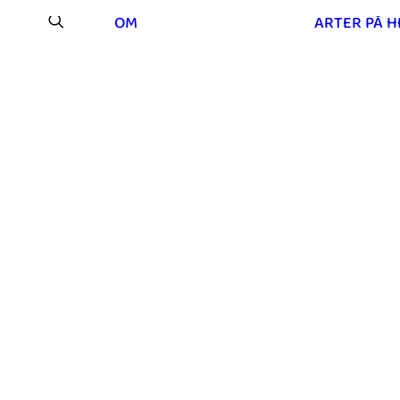
OM
ARTER PÅ 
Os på Mou Hede