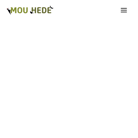
Os på Mou Hede
Kategorioversigt
Andre insekter
Biller
Fugle
Græshopper
Guldsmede
Kakerlakker
Krybdyr og padder
Natsommerfugle A-G
Natsommerfugle H-Å
Netvinger
Næbmunde
Pattedyr
Planter
Sommerfugle
Spindlere
Svampe, mosser og laver
Tovinger
Årevinger