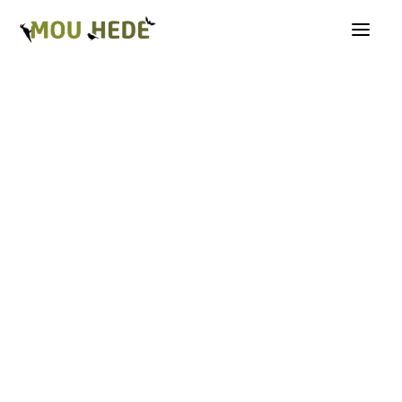
Os på Mou Hede
Kategorioversigt
Andre insekter
Biller
Fugle
Græshopper
Guldsmede
Kakerlakker
Krybdyr og padder
Natsommerfugle A-G
Natsommerfugle H-Å
Netvinger
Næbmunde
Pattedyr
Planter
Sommerfugle
Spindlere
Svampe, mosser og laver
Tovinger
Årevinger