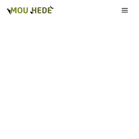
Os på Mou Hede
Kategorioversigt
Andre insekter
Biller
Fugle
Græshopper
Guldsmede
Kakerlakker
Krybdyr og padder
Natsommerfugle A-G
Natsommerfugle H-Å
Netvinger
Næbmunde
Pattedyr
Planter
Sommerfugle
Spindlere
Svampe, mosser og laver
Tovinger
Årevinger