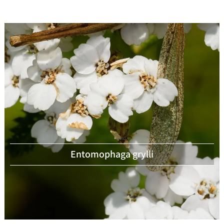
Entomophaga grylli