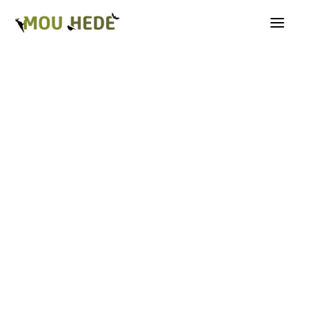
Os på Mou Hede
Kategorioversigt
Andre insekter
Biller
Fugle
Græshopper
Guldsmede
Kakerlakker
Krybdyr og padder
Natsommerfugle A-G
Natsommerfugle H-Å
Netvinger
Næbmunde
Pattedyr
Planter
Sommerfugle
Spindlere
Svampe, mosser og laver
Tovinger
Årevinger