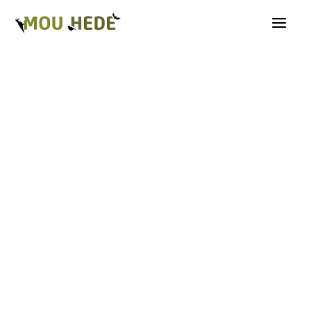
Os på Mou Hede
Kategorioversigt
Andre insekter
Biller
Fugle
Græshopper
Guldsmede
Kakerlakker
Krybdyr og padder
Natsommerfugle A-G
Natsommerfugle H-Å
Netvinger
Næbmunde
Pattedyr
Planter
Sommerfugle
Spindlere
Svampe, mosser og laver
Tovinger
Årevinger