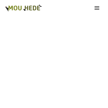
Os på Mou Hede
Kategorioversigt
Andre insekter
Biller
Fugle
Græshopper
Guldsmede
Kakerlakker
Krybdyr og padder
Natsommerfugle A-G
Natsommerfugle H-Å
Netvinger
Næbmunde
Pattedyr
Planter
Sommerfugle
Spindlere
Svampe, mosser og laver
Tovinger
Årevinger