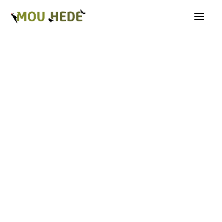
Os på Mou Hede
Kategorioversigt
Andre insekter
Biller
Fugle
Græshopper
Guldsmede
Kakerlakker
Krybdyr og padder
Natsommerfugle A-G
Natsommerfugle H-Å
Netvinger
Næbmunde
Pattedyr
Planter
Sommerfugle
Spindlere
Svampe, mosser og laver
Tovinger
Årevinger