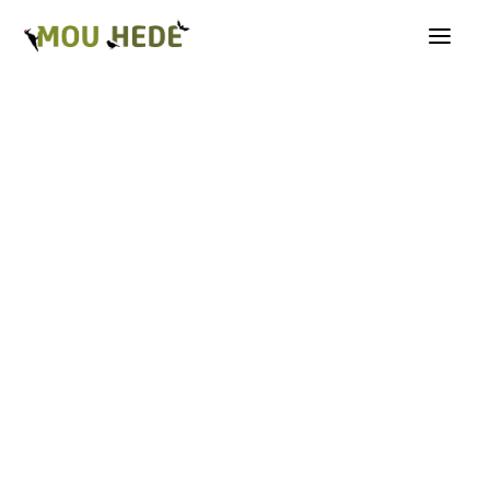
Os på Mou Hede
Kategorioversigt
Andre insekter
Biller
Fugle
Græshopper
Guldsmede
Kakerlakker
Krybdyr og padder
Natsommerfugle A-G
Natsommerfugle H-Å
Netvinger
Næbmunde
Pattedyr
Planter
Sommerfugle
Spindlere
Svampe, mosser og laver
Tovinger
Årevinger