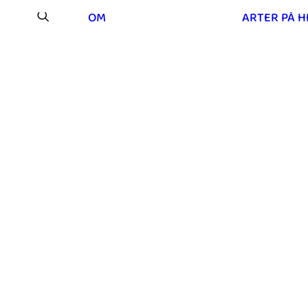
OM
ARTER PÅ 
Os på Mou Hede