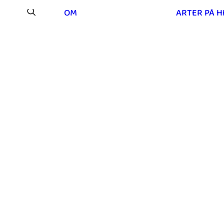
OM
ARTER PÅ 
Os på Mou Hede