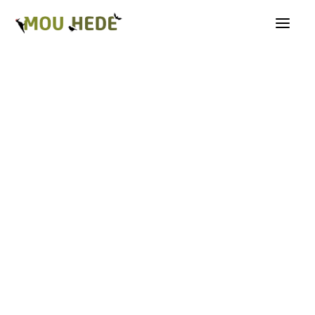
Os på Mou Hede
Kategorioversigt
Andre insekter
Biller
Fugle
Græshopper
Guldsmede
Kakerlakker
Krybdyr og padder
Natsommerfugle A-G
Natsommerfugle H-Å
Netvinger
Næbmunde
Pattedyr
Planter
Sommerfugle
Spindlere
Svampe, mosser og laver
Tovinger
Årevinger