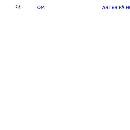
OM
ARTER PÅ 
Os på Mou Hede