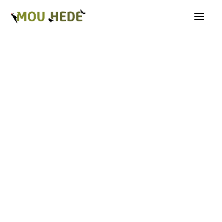
Os på Mou Hede
Kategorioversigt
Andre insekter
Biller
Fugle
Græshopper
Guldsmede
Kakerlakker
Krybdyr og padder
Natsommerfugle A-G
Natsommerfugle H-Å
Netvinger
Næbmunde
Pattedyr
Planter
Sommerfugle
Spindlere
Svampe, mosser og laver
Tovinger
Årevinger