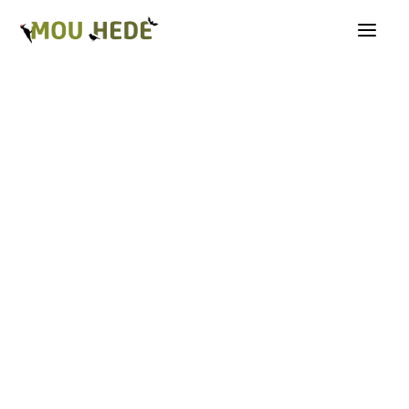
Os på Mou Hede
Kategorioversigt
Andre insekter
Biller
Fugle
Græshopper
Guldsmede
Kakerlakker
Krybdyr og padder
Natsommerfugle A-G
Natsommerfugle H-Å
Netvinger
Næbmunde
Pattedyr
Planter
Sommerfugle
Spindlere
Svampe, mosser og laver
Tovinger
Årevinger