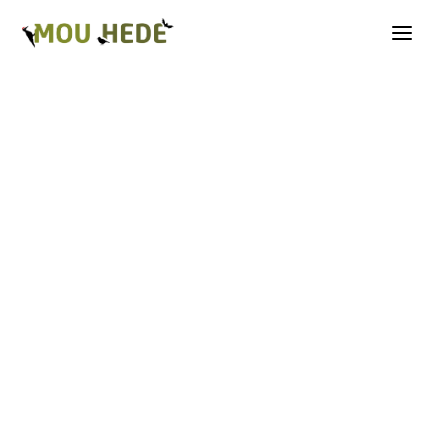
Os på Mou Hede
Kategorioversigt
Andre insekter
Biller
Fugle
Græshopper
Guldsmede
Kakerlakker
Krybdyr og padder
Natsommerfugle A-G
Natsommerfugle H-Å
Netvinger
Næbmunde
Pattedyr
Planter
Sommerfugle
Spindlere
Svampe, mosser og laver
Tovinger
Årevinger