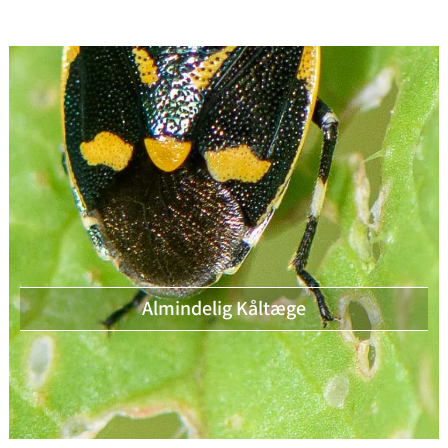
Almindelig Kåltæge