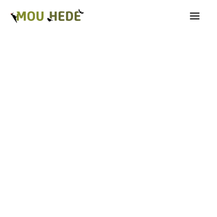
Os på Mou Hede
Kategorioversigt
Andre insekter
Biller
Fugle
Græshopper
Guldsmede
Kakerlakker
Krybdyr og padder
Natsommerfugle A-G
Natsommerfugle H-Å
Netvinger
Næbmunde
Pattedyr
Planter
Sommerfugle
Spindlere
Svampe, mosser og laver
Tovinger
Årevinger